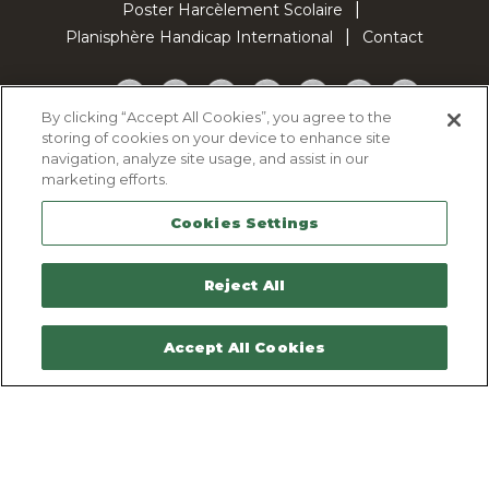
Poster Harcèlement Scolaire
Planisphère Handicap International
Contact
Facebook
Twitter
YouTube
Pinterest
Instagram
LinkedIn
TikTok
By clicking “Accept All Cookies”, you agree to the
storing of cookies on your device to enhance site
Politique d'utilisation des cookies
navigation, analyze site usage, and assist in our
Politique de confidentialité
marketing efforts.
Mentions légales
Cookies Settings
Plan du site
Contactez-nous
Reject All
Accept All Cookies