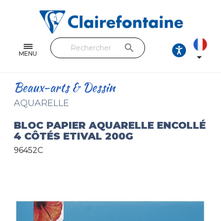
Cahiers & Carnets
Feuilles & Copies
search
Beaux-arts & Dessin
MENU

Correspondance
Beaux-arts & Dessin
Loisirs créatifs
AQUARELLE
Papiers cadeaux et emballages
BLOC PAPIER AQUARELLE ENCOLLÉ
4 CÔTÉS ETIVAL 200G
Cuir & trousses
96452C
RETROUVEZ NOS COLLECTIONS
Toutes les collections