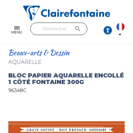
Cahiers & Carnets
Feuilles & Copies
search
Beaux-arts & Dessin
MENU

Correspondance
Beaux-arts & Dessin
Loisirs créatifs
AQUARELLE
Papiers cadeaux et emballages
BLOC PAPIER AQUARELLE ENCOLLÉ
1 CÔTÉ FONTAINE 300G
Cuir & trousses
96348C
RETROUVEZ NOS COLLECTIONS
Toutes les collections