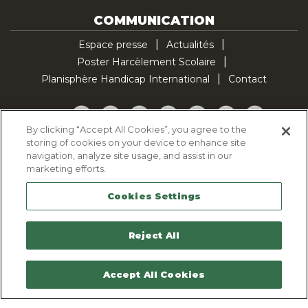
COMMUNICATION
Espace presse
Actualités
Poster Harcèlement Scolaire
Planisphère Handicap International
Contact
Facebook
Twitter
YouTube
Pinterest
Instagram
LinkedIn
TikTok
By clicking “Accept All Cookies”, you agree to the
storing of cookies on your device to enhance site
Politique d'utilisation des cookies
navigation, analyze site usage, and assist in our
Politique de confidentialité
marketing efforts.
Mentions légales
Cookies Settings
Plan du site
Contactez-nous
Reject All
Accept All Cookies