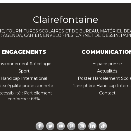
Clairefontaine
E, FOURNITURES SCOLAIRES ET DE BUREAU, MATÉRIEL BE
 AGENDA, CAHIER, ENVELOPPES, CARNET DE DESSIN, PAP
ENGAGEMENTS
COMMUNICATIO
nvironnement & écologie
Espace presse
Sport
Actualités
Handicap International
Poster Harcèlement Scola
dex égalité professionnelle
Planisphère Handicap Interna
cessibilité : Partiellement
Contact
conforme : 68%
Facebook
Twitter
YouTube
Pinterest
Instagram
LinkedIn
TikTok