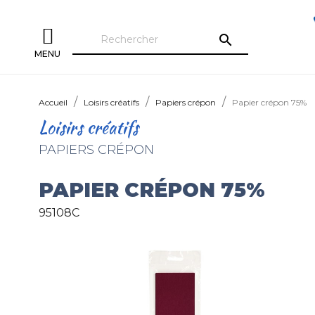
search
MENU
Accueil
Loisirs créatifs
Papiers crépon
Papier crépon 75%
Loisirs créatifs
PAPIERS CRÉPON
PAPIER CRÉPON 75%
95108C