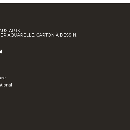
AUX-ARTS.
IER AQUARELLE, CARTON À DESSIN.
N
ire
tional