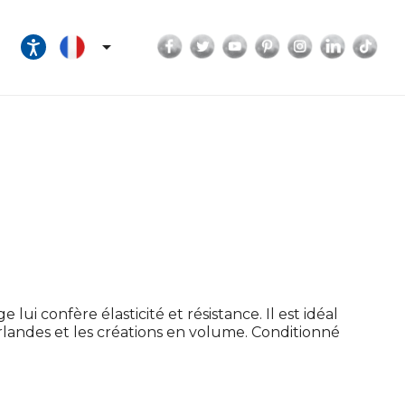
Facebook
Twitter
YouTube
Pinterest
Instagram
LinkedI
Tik

ui confère élasticité et résistance. Il est idéal
irlandes et les créations en volume. Conditionné