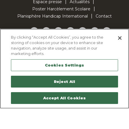
Espace presse
Actualités
Poster Harcèlement Scolaire
Planisphère Handicap International
Contact
Facebook
Twitter
YouTube
Pinterest
Instagram
LinkedIn
TikTok
By clicking “Accept All Cookies”, you agree to the
storing of cookies on your device to enhance site
Politique d'utilisation des cookies
navigation, analyze site usage, and assist in our
Politique de confidentialité
marketing efforts.
Mentions légales
Cookies Settings
Plan du site
Contactez-nous
Reject All
Accept All Cookies