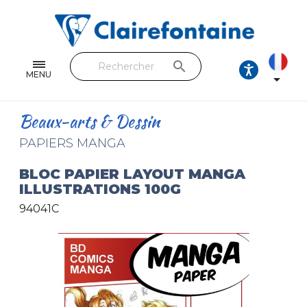
Cahiers & Carnets
Feuilles & Copies
search
Beaux-arts & Dessin
MENU

Correspondance
Beaux-arts & Dessin
Loisirs créatifs
PAPIERS MANGA
Papiers cadeaux et emballages
BLOC PAPIER LAYOUT MANGA
ILLUSTRATIONS 100G
Cuir & trousses
94041C
RETROUVEZ NOS COLLECTIONS
Toutes les collections