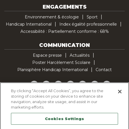
ENGAGEMENTS
Environnement & écologie
Sport
Handicap International
Index égalité professionnelle
Accessibilité : Partiellement conforme : 68%
COMMUNICATION
Espace presse
Actualités
Poster Harcèlement Scolaire
Planisphère Handicap International
Contact
Facebook
Twitter
YouTube
Pinterest
Instagram
LinkedIn
TikTok
By clicking “Accept All Cookies”, you agree to the
storing of cookies on your device to enhance site
Politique d'utilisation des cookies
navigation, analyze site usage, and assist in our
Politique de confidentialité
marketing efforts.
Mentions légales
Cookies Settings
Plan du site
Contactez-nous