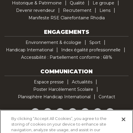
Historique & Patrimoine
Qualité
Le groupe
Devenir revendeur
Recrutement
Liens
Manifeste RSE Clairefontaine Rhodia
ENGAGEMENTS
Environnement & écologie
Sport
Handicap International
Index égalité professionnelle
Accessibilité : Partiellement conforme : 68%
COMMUNICATION
Espace presse
Actualités
Poster Harcèlement Scolaire
Planisphère Handicap International
Contact
Facebook
Twitter
YouTube
Pinterest
Instagram
LinkedIn
TikTok
By clicking “Accept All Cookies”, you agree to the
storing of cookies on your device to enhance site
Politique d'utilisation des cookies
navigation, analyze site usage, and assist in our