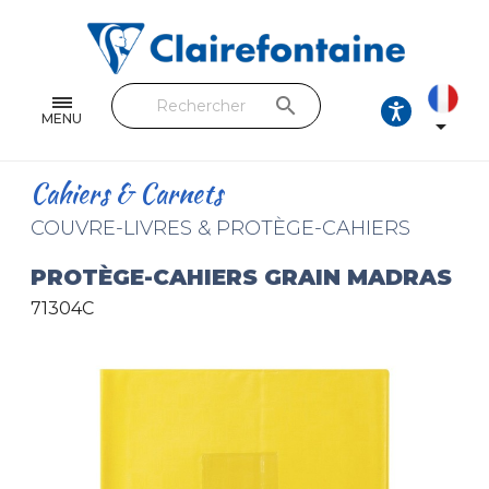
Cahiers & Carnets
Feuilles & Copies
search
Beaux-arts & Dessin
MENU

Correspondance
Cahiers & Carnets
Loisirs créatifs
COUVRE-LIVRES & PROTÈGE-CAHIERS
Papiers cadeaux et emballages
PROTÈGE-CAHIERS GRAIN MADRAS
71304C
Cuir & trousses
RETROUVEZ NOS COLLECTIONS
Toutes les collections