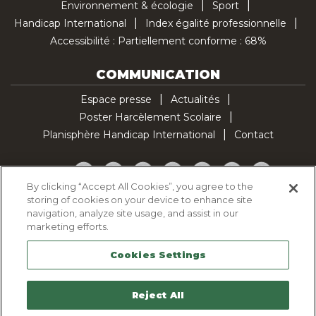
Environnement & écologie
Sport
Handicap International
Index égalité professionnelle
Accessibilité : Partiellement conforme : 68%
COMMUNICATION
Espace presse
Actualités
Poster Harcèlement Scolaire
Planisphère Handicap International
Contact
Facebook
Twitter
YouTube
Pinterest
Instagram
LinkedIn
TikTok
By clicking “Accept All Cookies”, you agree to the
storing of cookies on your device to enhance site
Politique d'utilisation des cookies
navigation, analyze site usage, and assist in our
Politique de confidentialité
marketing efforts.
Mentions légales
Cookies Settings
Plan du site
Contactez-nous
Reject All