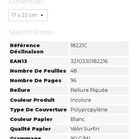
Dimension :
Spécifications :
Référence
18221C
Déclinaison
EAN13
3210330182216
Nombre De Feuilles
48
Nombre De Pages
96
Reliure
Reliure Piquée
Couleur Produit
Incolore
Type De Couverture
Polypropylène
Couleur Papier
Blanc
Qualité Papier
Vélin Surfin
Grammage
90 G/m²