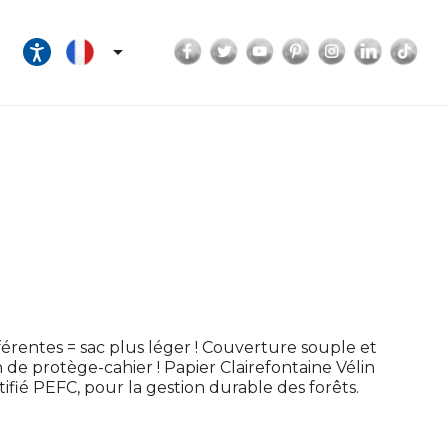
Facebook
Twitter
YouTube
Pinterest
Instagram
LinkedI
Tik

férentes = sac plus léger ! Couverture souple et
 de protège-cahier ! Papier Clairefontaine Vélin
ifié PEFC, pour la gestion durable des forêts.