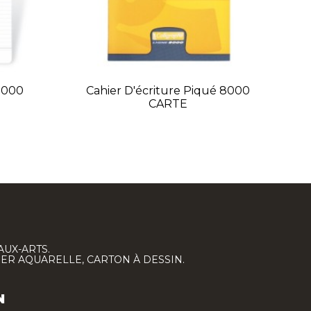
 8000
Cahier D'écriture Piqué 8000
CARTE
AUX-ARTS.
IER AQUARELLE, CARTON À DESSIN.
N