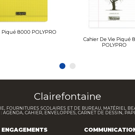
r Piqué 8000 POLYPRO
Cahier De Vie Piqué
POLYPRO
Clairefontaine
E, FOURNITURES SCOLAIRES ET DE BUREAU, MATÉRIEL BE
 AGENDA, CAHIER, ENVELOPPES, CARNET DE DESSIN, PAP
ENGAGEMENTS
COMMUNICATIO