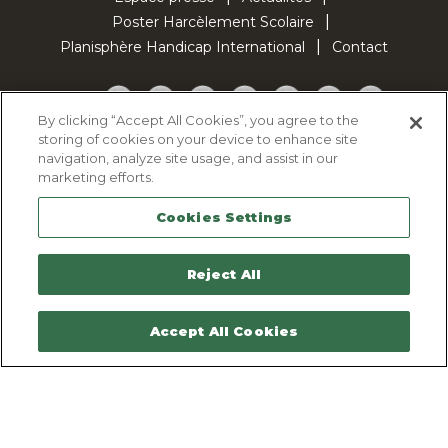
Poster Harcèlement Scolaire
Planisphère Handicap International
Contact
Facebook
Twitter
YouTube
Pinterest
Instagram
LinkedIn
TikTok
By clicking “Accept All Cookies”, you agree to the
storing of cookies on your device to enhance site
Politique d'utilisation des cookies
navigation, analyze site usage, and assist in our
Politique de confidentialité
marketing efforts.
Mentions légales
Cookies Settings
Plan du site
Contactez-nous
Reject All
Accept All Cookies