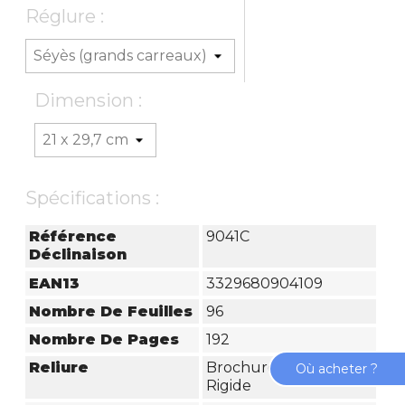
Réglure :
Dimension :
Spécifications :
Référence
9041C
Déclinaison
EAN13
3329680904109
Nombre De Feuilles
96
Nombre De Pages
192
Reliure
Brochure Rembordée
Où acheter ?
Rigide