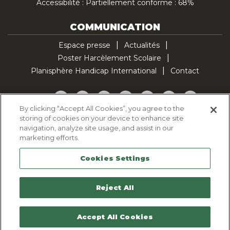
Accessibilité : Partiellement conforme : 68%
COMMUNICATION
Espace presse
Actualités
Poster Harcèlement Scolaire
Planisphère Handicap International
Contact
Facebook
Twitter
YouTube
Pinterest
Instagram
LinkedIn
TikTok
By clicking “Accept All Cookies”, you agree to the
storing of cookies on your device to enhance site
Politique d'utilisation des cookies
navigation, analyze site usage, and assist in our
Politique de confidentialité
marketing efforts.
Mentions légales
Cookies Settings
Plan du site
Contactez-nous
Reject All
Accept All Cookies