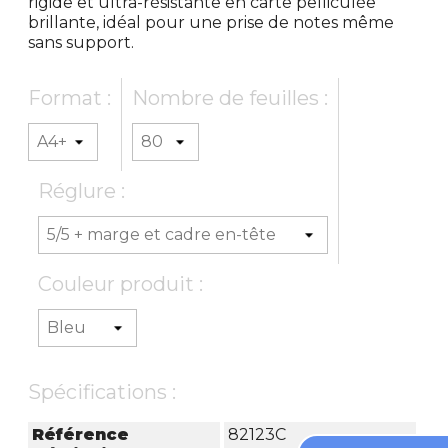
rigide et ultra-résistante en carte pelliculée
brillante, idéal pour une prise de notes même
sans support.
Format :
Nombre de feuilles :
Réglure :
Couleur produit :
Spécifications :
Référence
82123C