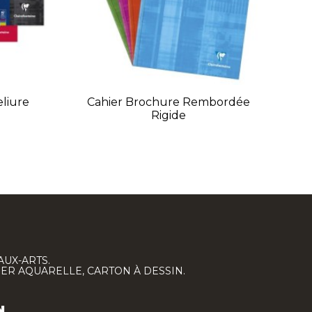
eliure
Cahier Brochure Rembordée
Rigide
AUX-ARTS.
IER AQUARELLE, CARTON À DESSIN.
N