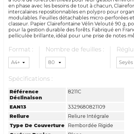
en phase avec les besoins de tout à chacun, Clairefon
intercalaires repositionnables en polypro pour organi
modulables. Feuilles détachables micro-perforées et
classeur. Papier Clairefontaine Vélin Velouté 90 g, p
pour la gestion durable des forêts. Fabriqué en Franc
pelliculée brillante, idéal pour une prise de notes 
Format :
Nombre de feuilles :
Réglur
Spécifications :
Référence
8211C
Déclinaison
EAN13
3329680821109
Reliure
Reliure Intégrale
Type De Couverture
Rembordée Rigide