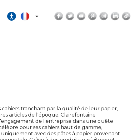
Facebook
Twitter
YouTube
Pinterest
Instagram
LinkedI
Tik

cahiers tranchant par la qualité de leur papier,
tres articles de l'époque. Clairefontaine
a l'engagement de l'entreprise dans une quête
 célèbre pour ses cahiers haut de gamme,
er uniquement avec des pâtes à papier provenant
onnementale. Grâce à des produits parfaitement