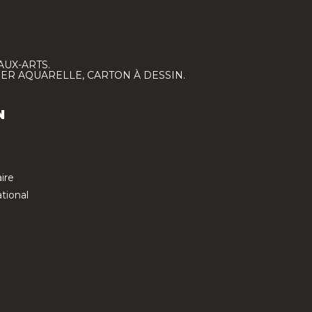
AUX-ARTS.
IER AQUARELLE, CARTON À DESSIN.
N
ire
tional