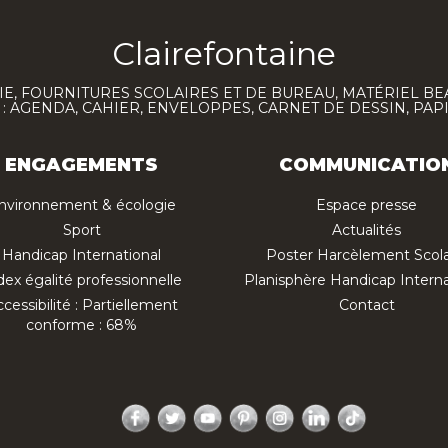
Clairefontaine
E, FOURNITURES SCOLAIRES ET DE BUREAU, MATÉRIEL BE
 AGENDA, CAHIER, ENVELOPPES, CARNET DE DESSIN, PAP
ENGAGEMENTS
COMMUNICATIO
nvironnement & écologie
Espace presse
Sport
Actualités
Handicap International
Poster Harcèlement Scola
dex égalité professionnelle
Planisphère Handicap Interna
cessibilité : Partiellement
Contact
conforme : 68%
Facebook
Twitter
YouTube
Pinterest
Instagram
LinkedIn
TikTok