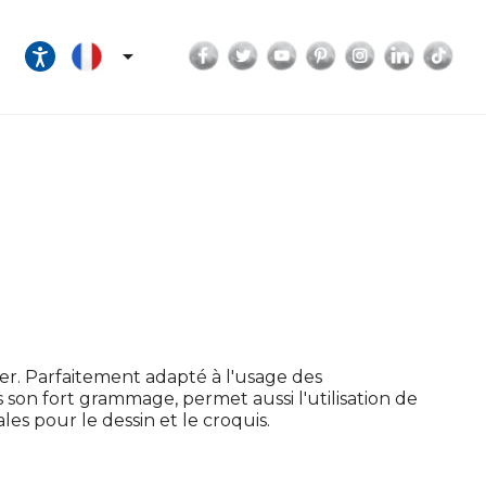
Facebook
Twitter
YouTube
Pinterest
Instagram
LinkedI
Tik

ier. Parfaitement adapté à l'usage des
s son fort grammage, permet aussi l'utilisation de
les pour le dessin et le croquis.