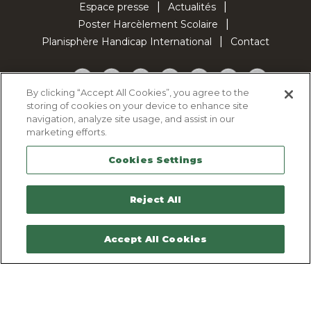
Espace presse
Actualités
Poster Harcèlement Scolaire
Planisphère Handicap International
Contact
Facebook
Twitter
YouTube
Pinterest
Instagram
LinkedIn
TikTok
By clicking “Accept All Cookies”, you agree to the
storing of cookies on your device to enhance site
Politique d'utilisation des cookies
navigation, analyze site usage, and assist in our
Politique de confidentialité
marketing efforts.
Mentions légales
Cookies Settings
Plan du site
Contactez-nous
Reject All
Accept All Cookies