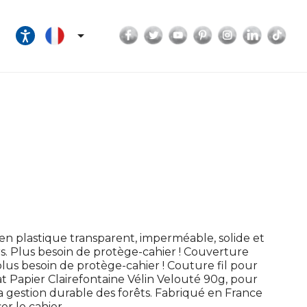
Facebook
Twitter
YouTube
Pinterest
Instagram
LinkedI
Tik

n plastique transparent, imperméable, solide et
rs. Plus besoin de protège-cahier ! Couverture
lus besoin de protège-cahier ! Couture fil pour
t Papier Clairefontaine Vélin Velouté 90g, pour
la gestion durable des forêts. Fabriqué en France
r le cahier