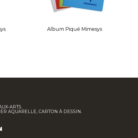
sys
Album Piqué Mimesys
C
AUX-ARTS.
IER AQUARELLE, CARTON À DESSIN.
N