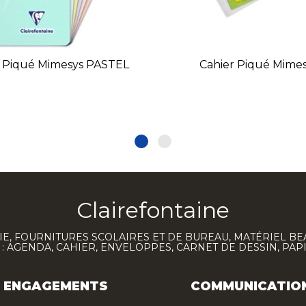
r Piqué Mimesys PASTEL
Cahier Piqué Mime
Clairefontaine
E, FOURNITURES SCOLAIRES ET DE BUREAU, MATÉRIEL BE
 AGENDA, CAHIER, ENVELOPPES, CARNET DE DESSIN, PAP
ENGAGEMENTS
COMMUNICATIO