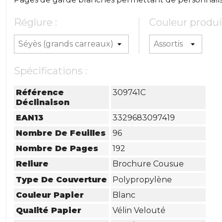
Réglure :
Couleur produit
Spécifications :
Référence
309741C
Déclinaison
EAN13
3329683097419
Nombre De Feuilles
96
Nombre De Pages
192
Reliure
Brochure Cousue
Type De Couverture
Polypropylène
Couleur Papier
Blanc
Qualité Papier
Vélin Velouté