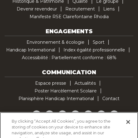
Historique & Patrimoine
Qualité
Le groupe
Devenir revendeur
Recrutement
Liens
Manifeste RSE Clairefontaine Rhodia
ENGAGEMENTS
Environnement & écologie
Sport
Handicap International
Index égalité professionnelle
Accessibilité : Partiellement conforme : 68%
COMMUNICATION
Espace presse
Actualités
Poster Harcèlement Scolaire
Planisphère Handicap International
Contact
Facebook
Twitter
YouTube
Pinterest
Instagram
LinkedIn
TikTok
By clicking “Accept All Cookies”, you agree to the
storing of cookies on your device to enhance site
Politique d'utilisation des cookies
navigation, analyze site usage, and assist in our