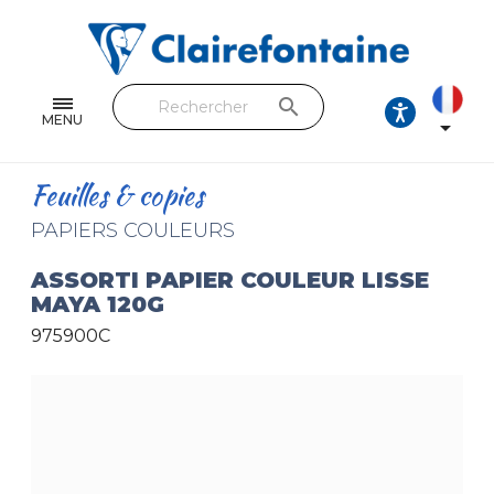
Cahiers & Carnets
Feuilles & Copies
search
Beaux-arts & Dessin
MENU

Correspondance
Feuilles & copies
Loisirs créatifs
PAPIERS COULEURS
Papiers cadeaux et emballages
ASSORTI PAPIER COULEUR LISSE
MAYA 120G
Cuir & trousses
975900C
RETROUVEZ NOS COLLECTIONS
Toutes les collections