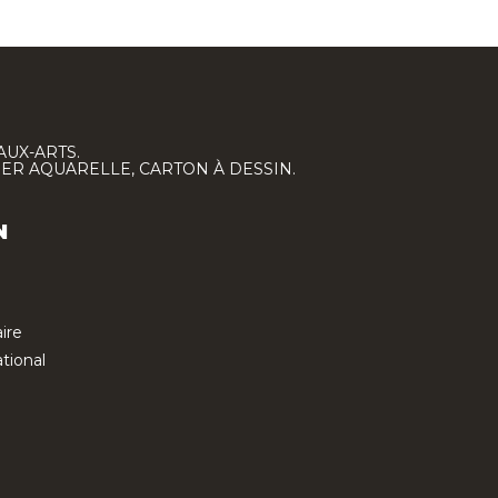
AUX-ARTS.
IER AQUARELLE, CARTON À DESSIN.
N
ire
tional