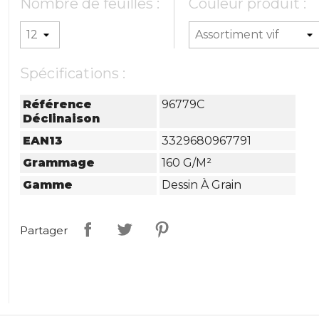
Nombre de feuilles :
Couleur produit :
Spécifications :
Référence
96779C
Déclinaison
EAN13
3329680967791
Grammage
160 G/m²
Gamme
Dessin À Grain
Partager