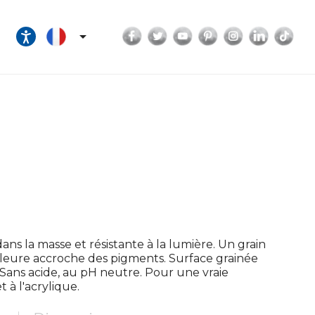
Facebook
Twitter
YouTube
Pinterest
Instagram
LinkedI
Tik

ans la masse et résistante à la lumière. Un grain
lleure accroche des pigments. Surface grainée
fs. Sans acide, au pH neutre. Pour une vraie
 à l'acrylique.