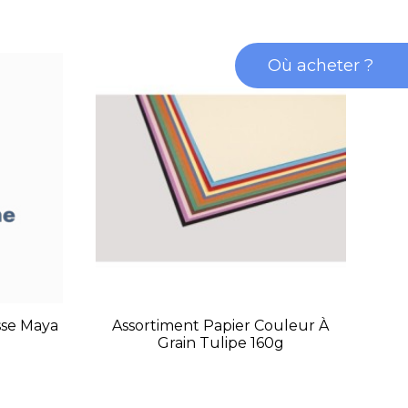
Où acheter ?
sse Maya
Assortiment Papier Couleur À
P
Grain Tulipe 160g