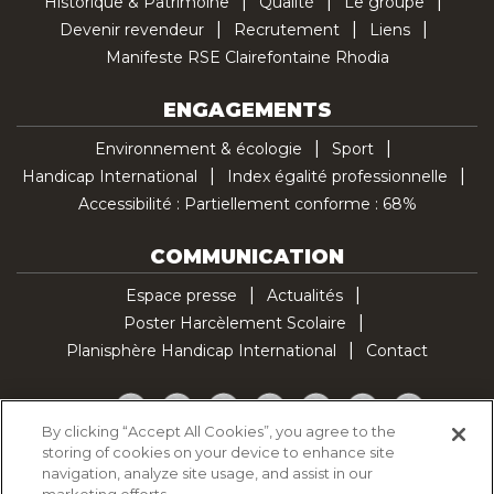
Historique & Patrimoine
Qualité
Le groupe
Devenir revendeur
Recrutement
Liens
Manifeste RSE Clairefontaine Rhodia
ENGAGEMENTS
Environnement & écologie
Sport
Handicap International
Index égalité professionnelle
Accessibilité : Partiellement conforme : 68%
COMMUNICATION
Espace presse
Actualités
Poster Harcèlement Scolaire
Planisphère Handicap International
Contact
Facebook
Twitter
YouTube
Pinterest
Instagram
LinkedIn
TikTok
By clicking “Accept All Cookies”, you agree to the
storing of cookies on your device to enhance site
Politique d'utilisation des cookies
navigation, analyze site usage, and assist in our
Politique de confidentialité