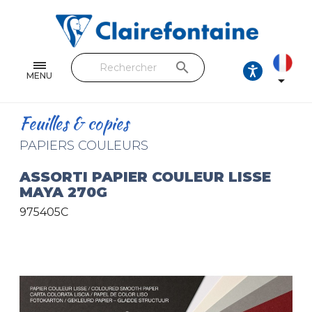
Cahiers & Carnets
Feuilles & Copies
search
Beaux-arts & Dessin
MENU

Correspondance
Feuilles & copies
Loisirs créatifs
PAPIERS COULEURS
Papiers cadeaux et emballages
ASSORTI PAPIER COULEUR LISSE
MAYA 270G
Cuir & trousses
975405C
RETROUVEZ NOS COLLECTIONS
Toutes les collections