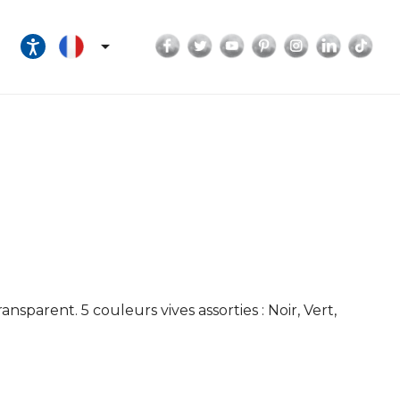
Facebook
Twitter
YouTube
Pinterest
Instagram
LinkedI
Tik

sparent. 5 couleurs vives assorties : Noir, Vert,