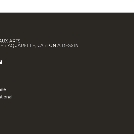
AUX-ARTS.
IER AQUARELLE, CARTON À DESSIN.
N
ire
tional