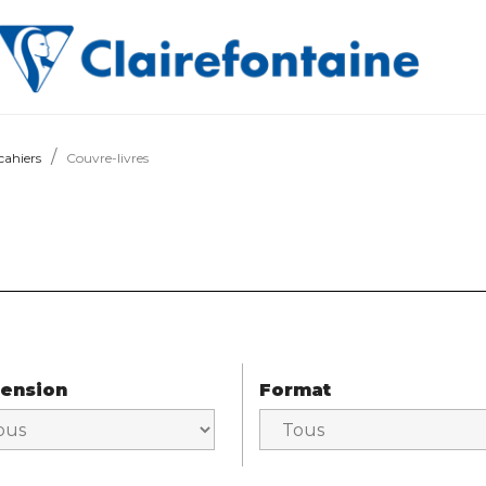
cahiers
Couvre-livres
ension
Format