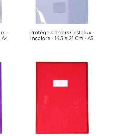
ux -
Protège-Cahiers Cristalux -
- A4
Incolore - 14,5 X 21 Cm - A5