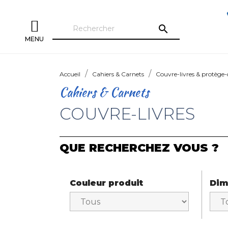
search
MENU
Accueil
Cahiers & Carnets
Couvre-livres & protège-
Cahiers & Carnets
COUVRE-LIVRES
QUE RECHERCHEZ VOUS ?
Couleur produit
Dim