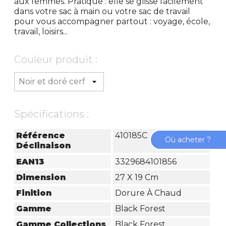
aux femmes. Pratique : elle se glisse facilement
dans votre sac à main ou votre sac de travail
pour vous accompagner partout : voyage, école,
travail, loisirs...
Couleur produit :
Spécifications :
Référence
410185C
Où acheter ?
Déclinaison
EAN13
3329684101856
Dimension
27 X 19 Cm
Finition
Dorure À Chaud
Gamme
Black Forest
Gamme Collections
Black Forest