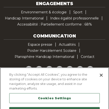
ENGAGEMENTS
Environnement & écologie
Sport
Handicap International
Index égalité professionnelle
Accessibilité : Partiellement conforme : 68%
COMMUNICATION
Espace presse
Actualités
Poster Harcèlement Scolaire
Planisphère Handicap International
Contact
Facebook
Twitter
YouTube
Pinterest
Instagram
LinkedIn
TikTok
By clicking “Accept All Cookies”, you agree to the
storing of cookies on your device to enhance site
Politique d'utilisation des cookies
navigation, analyze site usage, and assist in our
Politique de confidentialité
marketing efforts.
Mentions légales
Cookies Settings
Plan du site
Contactez-nous