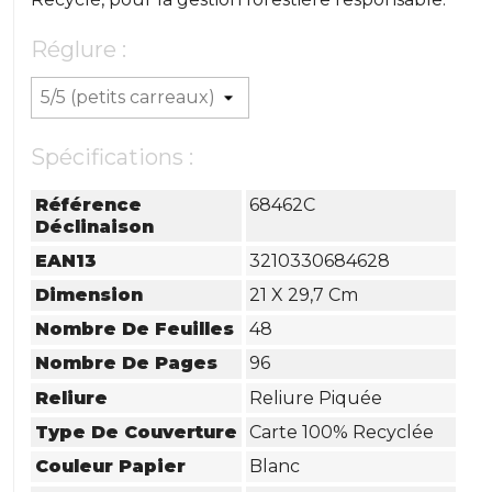
Réglure :
Spécifications :
Référence
68462C
Déclinaison
EAN13
3210330684628
Dimension
21 X 29,7 Cm
Nombre De Feuilles
48
Nombre De Pages
96
Reliure
Reliure Piquée
Type De Couverture
Carte 100% Recyclée
Couleur Papier
Blanc