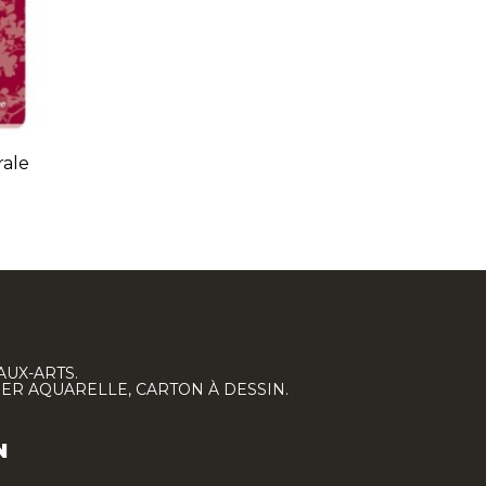
rale
AUX-ARTS.
IER AQUARELLE, CARTON À DESSIN.
N