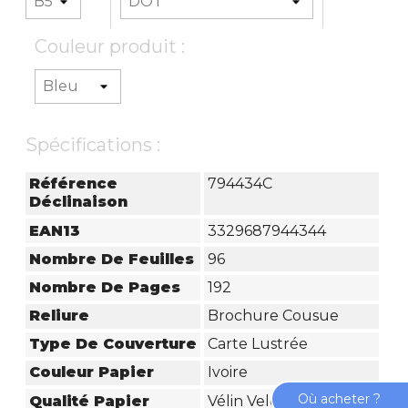
Couleur produit :
Spécifications :
Référence
794434C
Déclinaison
EAN13
3329687944344
Nombre De Feuilles
96
Nombre De Pages
192
Reliure
Brochure Cousue
Type De Couverture
Carte Lustrée
Couleur Papier
Ivoire
Où acheter ?
Qualité Papier
Vélin Velouté