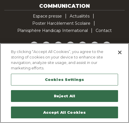
COMMUNICATION
Espace presse
Actualités
Poster Harcèlement Scolaire
Planisphère Handicap International
Contact
Facebook
Twitter
YouTube
Pinterest
Instagram
LinkedIn
TikTok
By clicking “Accept All Cookies”, you agree to the
storing of cookies on your device to enhance site
Politique d'utilisation des cookies
navigation, analyze site usage, and assist in our
Politique de confidentialité
marketing efforts.
Mentions légales
Cookies Settings
Plan du site
Contactez-nous
Reject All
Accept All Cookies