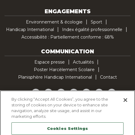
ENGAGEMENTS
Environnement & écologie
Sport
Handicap International
Index égalité professionnelle
Accessibilité : Partiellement conforme : 68%
COMMUNICATION
Espace presse
Actualités
Poster Harcèlement Scolaire
Planisphère Handicap International
Contact
Facebook
Twitter
YouTube
Pinterest
Instagram
LinkedIn
TikTok
By clicking “Accept All Cookies”, you agree to the
storing of cookies on your device to enhance site
Politique d'utilisation des cookies
navigation, analyze site usage, and assist in our
Politique de confidentialité
marketing efforts.
Mentions légales
Cookies Settings
Plan du site