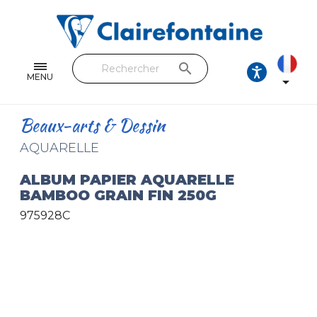
Cahiers & Carnets
Feuilles & Copies
search
Beaux-arts & Dessin
MENU

Correspondance
Beaux-arts & Dessin
Loisirs créatifs
AQUARELLE
Papiers cadeaux et emballages
ALBUM PAPIER AQUARELLE
BAMBOO GRAIN FIN 250G
Cuir & trousses
975928C
RETROUVEZ NOS COLLECTIONS
Toutes les collections