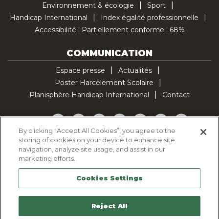
Environnement & écologie
Sport
Handicap International
Index égalité professionnelle
Accessibilité : Partiellement conforme : 68%
COMMUNICATION
Espace presse
Actualités
Poster Harcèlement Scolaire
Planisphère Handicap International
Contact
Facebook
Twitter
YouTube
Pinterest
Instagram
LinkedIn
TikTok
By clicking “Accept All Cookies”, you agree to the
storing of cookies on your device to enhance site
Politique d'utilisation des cookies
navigation, analyze site usage, and assist in our
Politique de confidentialité
marketing efforts.
Mentions légales
Cookies Settings
Plan du site
Contactez-nous
Reject All