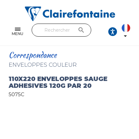
Cahiers & Carnets
Feuilles & Copies
search
Beaux-arts & Dessin
MENU

Correspondance
Correspondance
Loisirs créatifs
ENVELOPPES COULEUR
Papiers cadeaux et emballages
110X220 ENVELOPPES SAUGE
ADHESIVES 120G PAR 20
Cuir & trousses
5075C
RETROUVEZ NOS COLLECTIONS
Toutes les collections