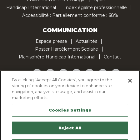
Handicap International
Index égalité professionnelle
Accessibilité : Partiellement conforme : 68%
COMMUNICATION
Espace presse
Actualités
Poster Harcèlement Scolaire
Planisphère Handicap International
Contact
Facebook
Twitter
YouTube
Pinterest
Instagram
LinkedIn
TikTok
By clicking “Accept All Cookies”, you agree to the
storing of cookies on your device to enhance site
Politique d'utilisation des cookies
navigation, analyze site usage, and assist in our
Politique de confidentialité
marketing efforts.
Mentions légales
Cookies Settings
Plan du site
Contactez-nous
Reject All