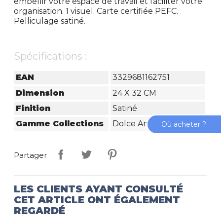
embellir votre espace de travail et faciliter votre
organisation. 1 visuel. Carte certifiée PEFC.
Pelliculage satiné.
Spécifications :
EAN
3329681162751
Dimension
24 X 32 CM
Finition
Satiné
Gamme Collections
Dolce Amore
Où acheter ?
Partager
LES CLIENTS AYANT CONSULTÉ
CET ARTICLE ONT ÉGALEMENT
REGARDÉ