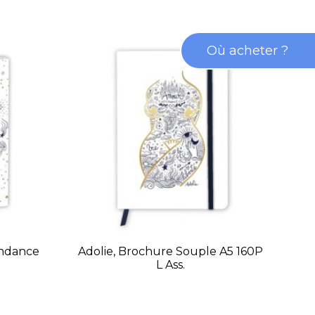
Où acheter ?
ondance
Adolie, Brochure Souple A5 160P
Ad
L Ass.