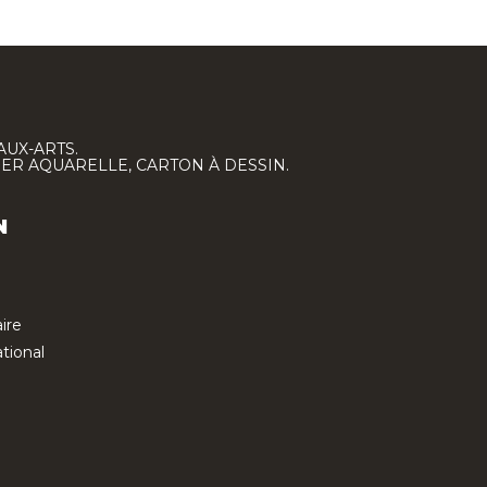
AUX-ARTS.
IER AQUARELLE, CARTON À DESSIN.
N
ire
tional