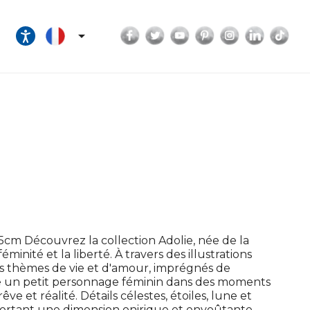
Facebook
Twitter
YouTube
Pinterest
Instagram
LinkedI
Tik

cm Découvrez la collection Adolie, née de la
éminité et la liberté. À travers des illustrations
des thèmes de vie et d'amour, imprégnés de
ne un petit personnage féminin dans des moments
e et réalité. Détails célestes, étoiles, lune et
portant une dimension onirique et envoûtante.