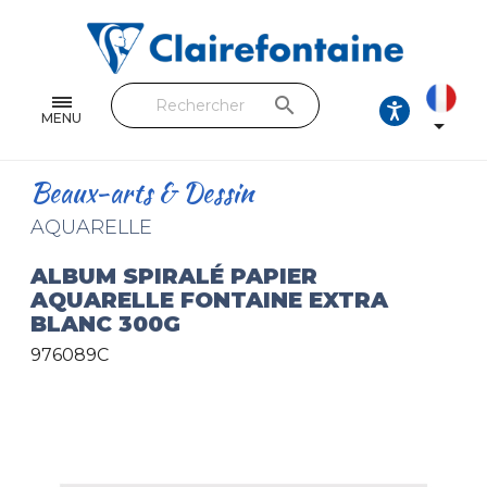
Cahiers & Carnets
Feuilles & Copies
search
Beaux-arts & Dessin
MENU

Correspondance
Beaux-arts & Dessin
Loisirs créatifs
AQUARELLE
Papiers cadeaux et emballages
ALBUM SPIRALÉ PAPIER
AQUARELLE FONTAINE EXTRA
Cuir & trousses
BLANC 300G
976089C
RETROUVEZ NOS COLLECTIONS
Toutes les collections