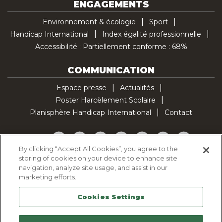
ENGAGEMENTS
Environnement & écologie
Sport
Handicap International
Index égalité professionnelle
Accessibilité : Partiellement conforme : 68%
COMMUNICATION
Espace presse
Actualités
Poster Harcèlement Scolaire
Planisphère Handicap International
Contact
Facebook
Twitter
YouTube
Pinterest
Instagram
LinkedIn
TikTok
By clicking “Accept All Cookies”, you agree to the
storing of cookies on your device to enhance site
Politique d'utilisation des cookies
navigation, analyze site usage, and assist in our
Politique de confidentialité
marketing efforts.
Mentions légales
Cookies Settings
Plan du site
Contactez-nous