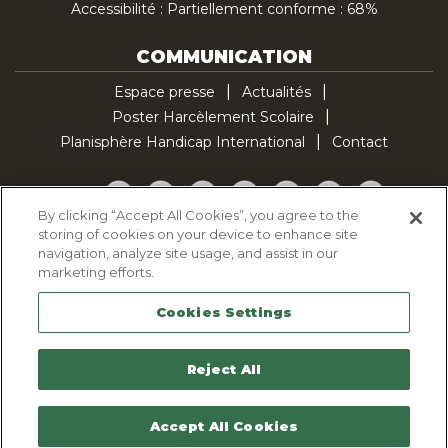
Accessibilité : Partiellement conforme : 68%
COMMUNICATION
Espace presse
Actualités
Poster Harcèlement Scolaire
Planisphère Handicap International
Contact
Facebook
Twitter
YouTube
Pinterest
Instagram
LinkedIn
TikTok
By clicking “Accept All Cookies”, you agree to the
storing of cookies on your device to enhance site
Politique d'utilisation des cookies
navigation, analyze site usage, and assist in our
Politique de confidentialité
marketing efforts.
Mentions légales
Cookies Settings
Plan du site
Contactez-nous
Reject All
Accept All Cookies