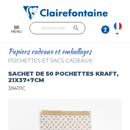
Cahiers & Carnets
Feuilles & Copies
search
Beaux-arts & Dessin
MENU

Correspondance
Papiers cadeaux et emballages
Loisirs créatifs
POCHETTES ET SACS CADEAUX
Papiers cadeaux et emballages
SACHET DE 50 POCHETTES KRAFT,
21X37+7CM
Cuir & trousses
394111C
RETROUVEZ NOS COLLECTIONS
Toutes les collections