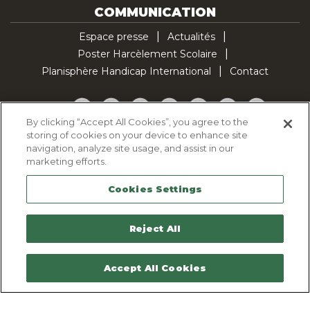
COMMUNICATION
Espace presse
Actualités
Poster Harcèlement Scolaire
Planisphère Handicap International
Contact
Facebook
Twitter
YouTube
Pinterest
Instagram
LinkedIn
TikTok
By clicking “Accept All Cookies”, you agree to the
storing of cookies on your device to enhance site
Politique d'utilisation des cookies
navigation, analyze site usage, and assist in our
Politique de confidentialité
marketing efforts.
Mentions légales
Cookies Settings
Plan du site
Contactez-nous
Reject All
Accept All Cookies