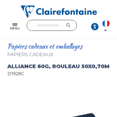
Cahiers & Carnets
Feuilles & Copies
search
Beaux-arts & Dessin
MENU

Correspondance
Papiers cadeaux et emballages
Loisirs créatifs
PAPIERS CADEAUX
Papiers cadeaux et emballages
ALLIANCE 60G, ROULEAU 50X0,70M
211928C
Cuir & trousses
RETROUVEZ NOS COLLECTIONS
Toutes les collections