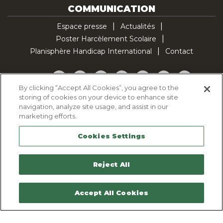
COMMUNICATION
Espace presse
Actualités
Poster Harcèlement Scolaire
Planisphère Handicap International
Contact
Facebook
Twitter
YouTube
Pinterest
Instagram
LinkedIn
TikTok
By clicking “Accept All Cookies”, you agree to the
storing of cookies on your device to enhance site
Politique d'utilisation des cookies
navigation, analyze site usage, and assist in our
Politique de confidentialité
marketing efforts.
Mentions légales
Cookies Settings
Plan du site
Contactez-nous
Reject All
Accept All Cookies