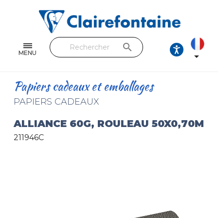
Cahiers & Carnets
Feuilles & Copies
search
Beaux-arts & Dessin
MENU

Correspondance
Papiers cadeaux et emballages
Loisirs créatifs
PAPIERS CADEAUX
Papiers cadeaux et emballages
ALLIANCE 60G, ROULEAU 50X0,70M
211946C
Cuir & trousses
RETROUVEZ NOS COLLECTIONS
Toutes les collections