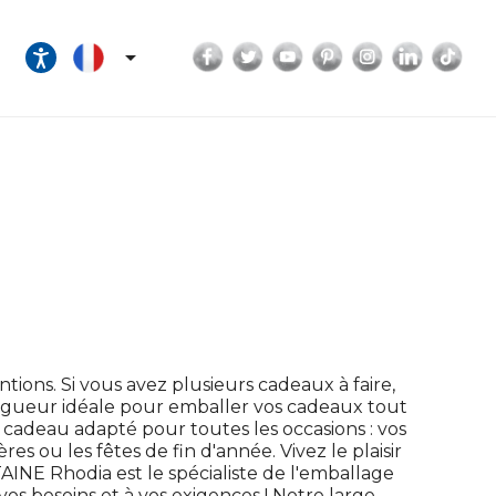
Facebook
Twitter
YouTube
Pinterest
Instagram
LinkedI
Tik

tions. Si vous avez plusieurs cadeaux à faire,
a longueur idéale pour emballer vos cadeaux tout
adeau adapté pour toutes les occasions : vos
res ou les fêtes de fin d'année. Vivez le plaisir
INE Rhodia est le spécialiste de l'emballage
vos besoins et à vos exigences ! Notre large