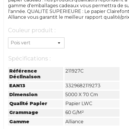
gamme d'emballages cadeaux vous permettra de sub
l'année. QUALITE SUPERIEURE : Le papier Clairefon
Alliance vous garantit le meilleur rapport qualité/prix
Couleur produit :
Spécifications :
Référence
211927C
Déclinaison
EAN13
3329682119273
Dimension
5000 X 70 Cm
Qualité Papier
Papier LWC
Grammage
60 G/m²
Gamme
Alliance