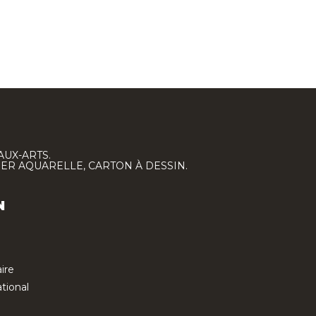
AUX-ARTS.
IER AQUARELLE, CARTON À DESSIN.
N
ire
tional