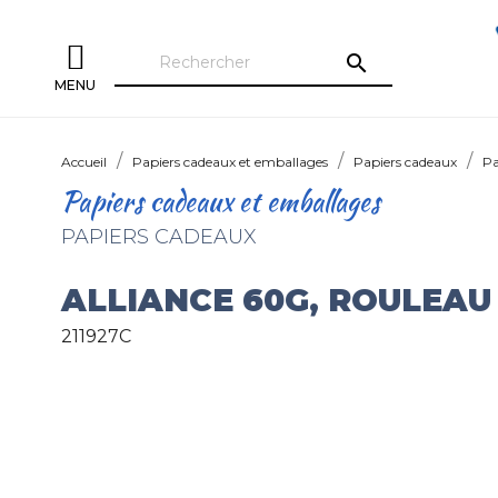
search
MENU
Accueil
Papiers cadeaux et emballages
Papiers cadeaux
Pa
Papiers cadeaux et emballages
PAPIERS CADEAUX
ALLIANCE 60G, ROULEAU
211927C