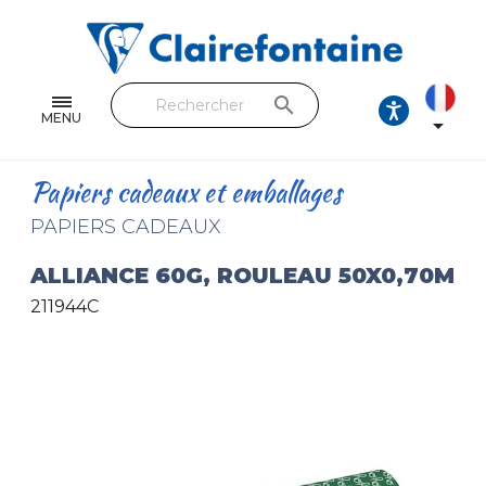
Cahiers & Carnets
Feuilles & Copies
search
Beaux-arts & Dessin
MENU

Correspondance
Papiers cadeaux et emballages
Loisirs créatifs
PAPIERS CADEAUX
Papiers cadeaux et emballages
ALLIANCE 60G, ROULEAU 50X0,70M
211944C
Cuir & trousses
RETROUVEZ NOS COLLECTIONS
Toutes les collections