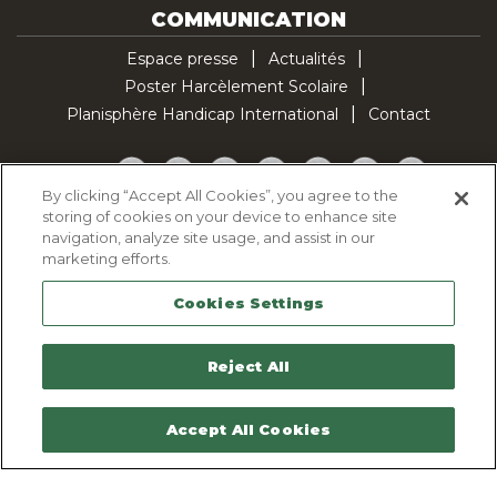
COMMUNICATION
Espace presse
Actualités
Poster Harcèlement Scolaire
Planisphère Handicap International
Contact
Facebook
Twitter
YouTube
Pinterest
Instagram
LinkedIn
TikTok
By clicking “Accept All Cookies”, you agree to the
storing of cookies on your device to enhance site
Politique d'utilisation des cookies
navigation, analyze site usage, and assist in our
Politique de confidentialité
marketing efforts.
Mentions légales
Cookies Settings
Plan du site
Contactez-nous
Reject All
Accept All Cookies