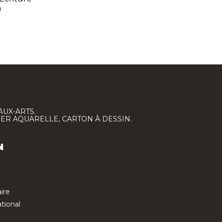
m
AUX-ARTS.
IER AQUARELLE, CARTON À DESSIN.
N
ire
tional