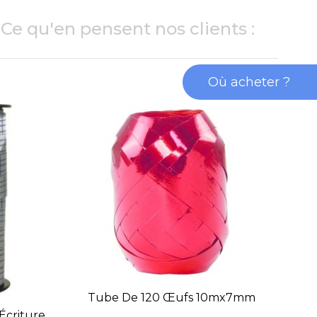
Ce qu'en pensent nos clients :
Où acheter ?
Tube De 120 Œufs 10mx7mm
Écriture