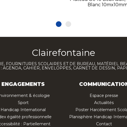
Blanc 10mx10m
Clairefontaine
E, FOURNITURES SCOLAIRES ET DE BUREAU, MATÉRIEL BE
 AGENDA, CAHIER, ENVELOPPES, CARNET DE DESSIN, PAP
ENGAGEMENTS
COMMUNICATIO
nvironnement & écologie
Espace presse
Sport
Actualités
Handicap International
Poster Harcèlement Scola
dex égalité professionnelle
Planisphère Handicap Interna
cessibilité : Partiellement
Contact