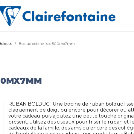
Bolducs
Bolduc bobine lisse 500mx7mm
500MX7MM
RUBAN BOLDUC : Une bobine de ruban bolduc lisse 
claquement de doigt ou encore pour décorer ou att
votre cadeau puis ajoutez une petite touche original
présent, utilisez des ciseaux pour friser le ruban et l
cadeaux de la famille, des amis ou encore des collè
de l'emballage papier cadeau : nos produits qualitati