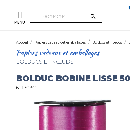
search
MENU
Accueil
Papiers cadeaux et emballages
Bolducs et nœuds
Papiers cadeaux et emballages
BOLDUCS ET NŒUDS
BOLDUC BOBINE LISSE 
601703C