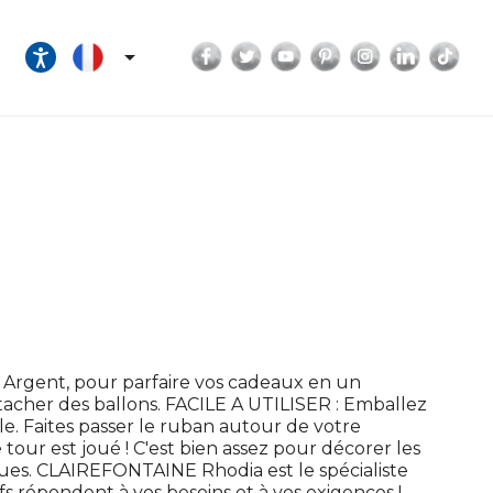
Facebook
Twitter
YouTube
Pinterest
Instagram
LinkedI
Tik

Argent, pour parfaire vos cadeaux en un
acher des ballons. FACILE A UTILISER : Emballez
e. Faites passer le ruban autour de votre
e tour est joué ! C'est bien assez pour décorer les
gues. CLAIREFONTAINE Rhodia est le spécialiste
fs répondent à vos besoins et à vos exigences !