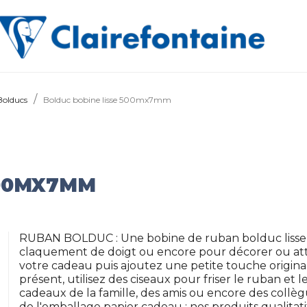
Bolducs
Bolduc bobine lisse 500mx7mm
500MX7MM
RUBAN BOLDUC : Une bobine de ruban bolduc lisse 
claquement de doigt ou encore pour décorer ou att
votre cadeau puis ajoutez une petite touche original
présent, utilisez des ciseaux pour friser le ruban et l
cadeaux de la famille, des amis ou encore des collè
de l'emballage papier cadeau : nos produits qualitati