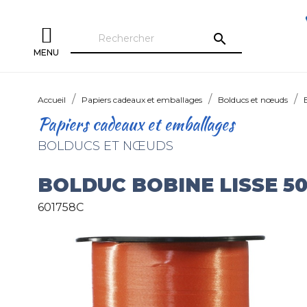
search
MENU
Accueil
Papiers cadeaux et emballages
Bolducs et nœuds
Papiers cadeaux et emballages
BOLDUCS ET NŒUDS
BOLDUC BOBINE LISSE 
601758C