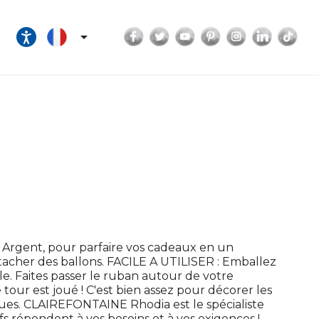
Facebook
Twitter
YouTube
Pinterest
Instagram
LinkedI
Tik

Argent, pour parfaire vos cadeaux en un
acher des ballons. FACILE A UTILISER : Emballez
e. Faites passer le ruban autour de votre
e tour est joué ! C'est bien assez pour décorer les
gues. CLAIREFONTAINE Rhodia est le spécialiste
fs répondent à vos besoins et à vos exigences !