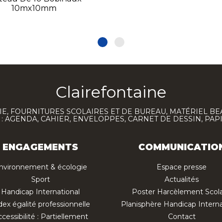
10mx10mm
Clairefontaine
E, FOURNITURES SCOLAIRES ET DE BUREAU, MATÉRIEL BE
 AGENDA, CAHIER, ENVELOPPES, CARNET DE DESSIN, PAP
ENGAGEMENTS
COMMUNICATIO
nvironnement & écologie
Espace presse
Sport
Actualités
Handicap International
Poster Harcèlement Scola
dex égalité professionnelle
Planisphère Handicap Interna
cessibilité : Partiellement
Contact