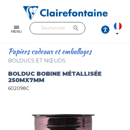
Cahiers & Carnets
Feuilles & Copies
search
Beaux-arts & Dessin
MENU

Correspondance
Papiers cadeaux et emballages
Loisirs créatifs
BOLDUCS ET NŒUDS
Papiers cadeaux et emballages
BOLDUC BOBINE MÉTALLISÉE
250MX7MM
Cuir & trousses
602098C
RETROUVEZ NOS COLLECTIONS
Toutes les collections