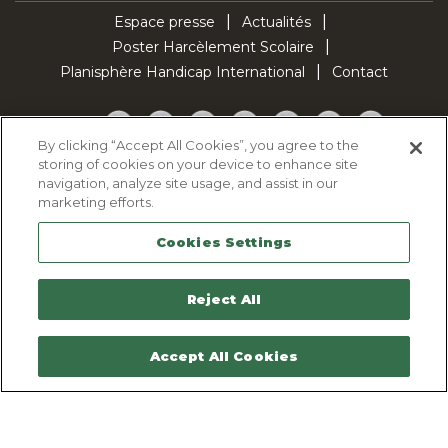
Espace presse
Actualités
Poster Harcèlement Scolaire
Planisphère Handicap International
Contact
Facebook
Twitter
YouTube
Pinterest
Instagram
LinkedIn
TikTok
By clicking “Accept All Cookies”, you agree to the
storing of cookies on your device to enhance site
Politique d'utilisation des cookies
navigation, analyze site usage, and assist in our
Politique de confidentialité
marketing efforts.
Mentions légales
Cookies Settings
Plan du site
Contactez-nous
Reject All
Accept All Cookies