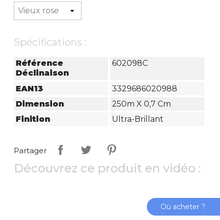
Spécifications :
Référence
602098C
Déclinaison
EAN13
3329686020988
Dimension
250m X 0,7 Cm
Finition
Ultra-Brillant
Partager
Découvrez ce produit en vidéo :
Où acheter ?