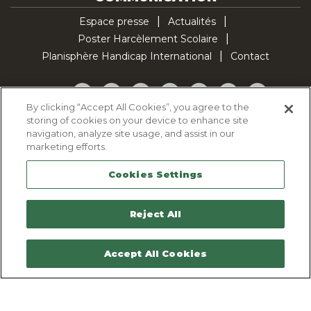
Espace presse
Actualités
Poster Harcèlement Scolaire
Planisphère Handicap International
Contact
Facebook
Twitter
YouTube
Pinterest
Instagram
LinkedIn
TikTok
By clicking “Accept All Cookies”, you agree to the
storing of cookies on your device to enhance site
Politique d'utilisation des cookies
navigation, analyze site usage, and assist in our
Politique de confidentialité
marketing efforts.
Mentions légales
Cookies Settings
Plan du site
Contactez-nous
Reject All
Accept All Cookies