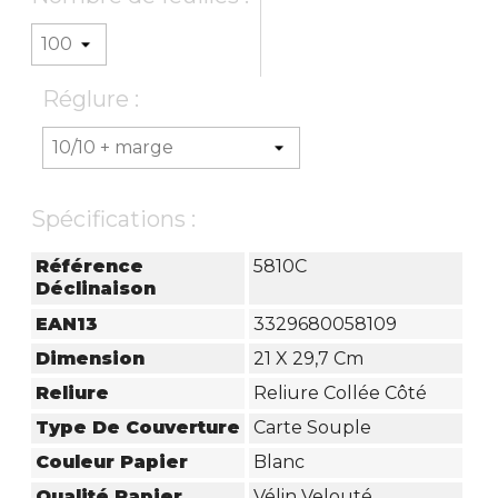
Réglure :
Spécifications :
Référence
5810C
Déclinaison
EAN13
3329680058109
Dimension
21 X 29,7 Cm
Reliure
Reliure Collée Côté
Type De Couverture
Carte Souple
Couleur Papier
Blanc
Qualité Papier
Vélin Velouté