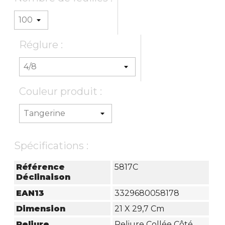
Réglure :
Couleur produit :
Spécifications :
Référence
5817C
Déclinaison
EAN13
3329680058178
Dimension
21 X 29,7 Cm
Reliure
Reliure Collée Côté