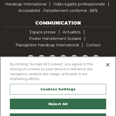
Handicap International
Index égalité professionnelle
Accessibilité : Partiellement conforme : 68%
COMMUNICATION
Espace presse
Actualités
Poster Harcèlement Scolaire
Planisphère Handicap International
Contact
Facebook
Twitter
YouTube
Pinterest
Instagram
LinkedIn
TikTok
By clicking “Accept All Cookies”, you agree to the
storing of cookies on your device to enhance site
Politique d'utilisation des cookies
navigation, analyze site usage, and assist in our
Politique de confidentialité
marketing efforts.
Mentions légales
Cookies Settings
Plan du site
Contactez-nous
Reject All