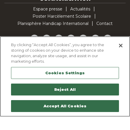
Espace presse
Actualités
Poster Harcèlement Scolaire
Planisphère Handicap International
Contact
Facebook
Twitter
YouTube
Pinterest
Instagram
LinkedIn
TikTok
By clicking “Accept All Cookies”, you agree to the
storing of cookies on your device to enhance site
Politique d'utilisation des cookies
navigation, analyze site usage, and assist in our
Politique de confidentialité
marketing efforts.
Mentions légales
Cookies Settings
Plan du site
Contactez-nous
Reject All
Accept All Cookies