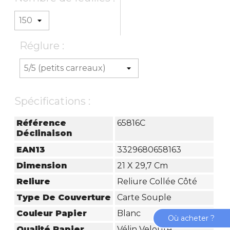
Réglure :
Spécifications :
Référence
65816C
Déclinaison
EAN13
3329680658163
Dimension
21 X 29,7 Cm
Reliure
Reliure Collée Côté
Type De Couverture
Carte Souple
Couleur Papier
Blanc
Où acheter ?
Qualité Papier
Vélin Velouté