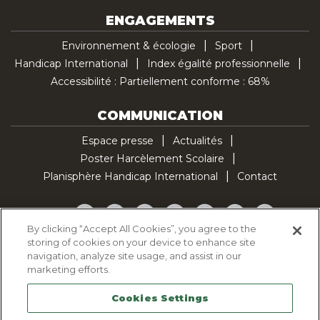
ENGAGEMENTS
Environnement & écologie
Sport
Handicap International
Index égalité professionnelle
Accessibilité : Partiellement conforme : 68%
COMMUNICATION
Espace presse
Actualités
Poster Harcèlement Scolaire
Planisphère Handicap International
Contact
Facebook
Twitter
YouTube
Pinterest
Instagram
LinkedIn
TikTok
By clicking “Accept All Cookies”, you agree to the
storing of cookies on your device to enhance site
Politique d'utilisation des cookies
navigation, analyze site usage, and assist in our
Politique de confidentialité
marketing efforts.
Mentions légales
Cookies Settings
Plan du site