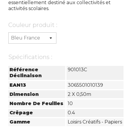
essentiellement destiné aux collectivités et
activités scolaires.
Couleur produit :
Spécifications :
Référence
901013C
Déclinaison
EAN13
3065501010139
Dimension
2 X 0,50m
Nombre De Feuilles
10
Crêpage
0.4
Gamme
Loisirs Créatifs - Papiers