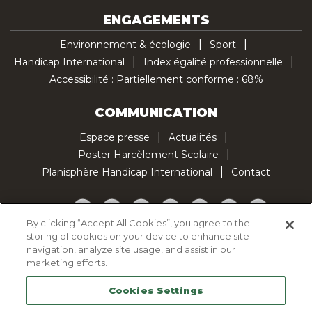
ENGAGEMENTS
Environnement & écologie
Sport
Handicap International
Index égalité professionnelle
Accessibilité : Partiellement conforme : 68%
COMMUNICATION
Espace presse
Actualités
Poster Harcèlement Scolaire
Planisphère Handicap International
Contact
Facebook
Twitter
YouTube
Pinterest
Instagram
LinkedIn
TikTok
By clicking “Accept All Cookies”, you agree to the
storing of cookies on your device to enhance site
Politique d'utilisation des cookies
navigation, analyze site usage, and assist in our
Politique de confidentialité
marketing efforts.
Mentions légales
Cookies Settings
Plan du site