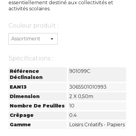
essentiellement destiné aux collectivités et
activités scolaires.
Couleur produit :
Spécifications :
Référence
901099C
Déclinaison
EAN13
3065501010993
Dimension
2 X 0,50m
Nombre De Feuilles
10
Crêpage
0.4
Gamme
Loisirs Créatifs - Papiers