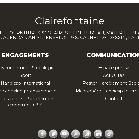
Clairefontaine
E, FOURNITURES SCOLAIRES ET DE BUREAU, MATÉRIEL BE
 AGENDA, CAHIER, ENVELOPPES, CARNET DE DESSIN, PAP
ENGAGEMENTS
COMMUNICATIO
nvironnement & écologie
Espace presse
Sport
Actualités
Handicap International
Poster Harcèlement Scola
dex égalité professionnelle
Planisphère Handicap Interna
cessibilité : Partiellement
Contact
conforme : 68%
Facebook
Twitter
YouTube
Pinterest
Instagram
LinkedIn
TikTok