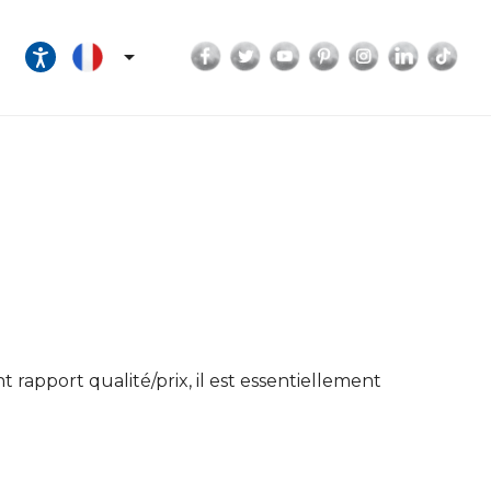
Facebook
Twitter
YouTube
Pinterest
Instagram
LinkedI
Tik

rapport qualité/prix, il est essentiellement