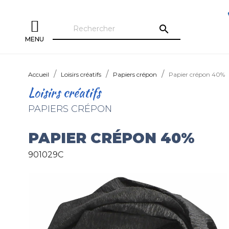
search
MENU
Accueil
Loisirs créatifs
Papiers crépon
Papier crépon 40%
Loisirs créatifs
PAPIERS CRÉPON
PAPIER CRÉPON 40%
901029C