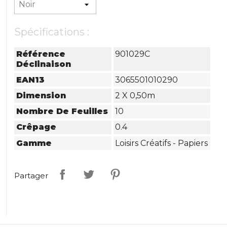
Spécifications :
Référence
901029C
Déclinaison
EAN13
3065501010290
Dimension
2 X 0,50m
Nombre De Feuilles
10
Crêpage
0.4
Gamme
Loisirs Créatifs - Papiers
Partager