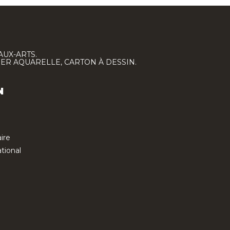
AUX-ARTS.
IER AQUARELLE, CARTON À DESSIN.
N
ire
tional