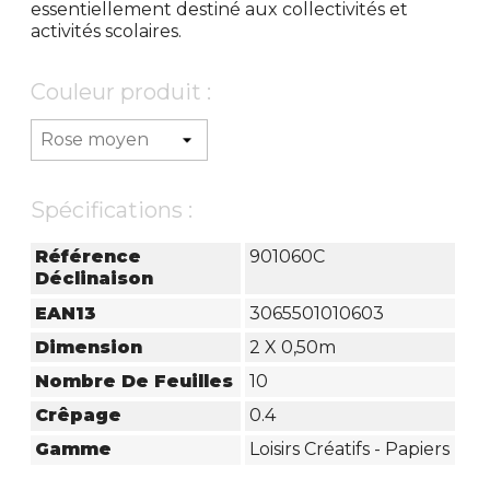
essentiellement destiné aux collectivités et
activités scolaires.
Couleur produit :
Spécifications :
Référence
901060C
Déclinaison
EAN13
3065501010603
Dimension
2 X 0,50m
Nombre De Feuilles
10
Crêpage
0.4
Gamme
Loisirs Créatifs - Papiers