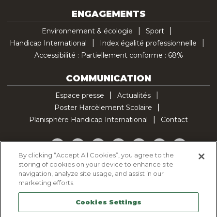
ENGAGEMENTS
Environnement & écologie
Sport
Handicap International
Index égalité professionnelle
Accessibilité : Partiellement conforme : 68%
COMMUNICATION
Espace presse
Actualités
Poster Harcèlement Scolaire
Planisphère Handicap International
Contact
Facebook
Twitter
YouTube
Pinterest
Instagram
LinkedIn
TikTok
By clicking “Accept All Cookies”, you agree to the
storing of cookies on your device to enhance site
Politique d'utilisation des cookies
navigation, analyze site usage, and assist in our
Politique de confidentialité
marketing efforts.
Mentions légales
Cookies Settings
Plan du site