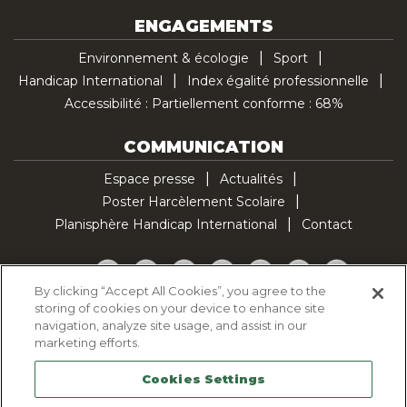
ENGAGEMENTS
Environnement & écologie
Sport
Handicap International
Index égalité professionnelle
Accessibilité : Partiellement conforme : 68%
COMMUNICATION
Espace presse
Actualités
Poster Harcèlement Scolaire
Planisphère Handicap International
Contact
Facebook
Twitter
YouTube
Pinterest
Instagram
LinkedIn
TikTok
By clicking “Accept All Cookies”, you agree to the
storing of cookies on your device to enhance site
Politique d'utilisation des cookies
navigation, analyze site usage, and assist in our
Politique de confidentialité
marketing efforts.
Mentions légales
Cookies Settings
Plan du site