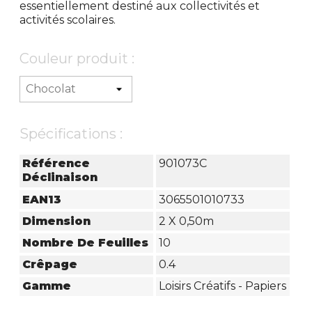
essentiellement destiné aux collectivités et
activités scolaires.
Couleur produit :
Spécifications :
Référence
901073C
Déclinaison
EAN13
3065501010733
Dimension
2 X 0,50m
Nombre De Feuilles
10
Crêpage
0.4
Gamme
Loisirs Créatifs - Papiers