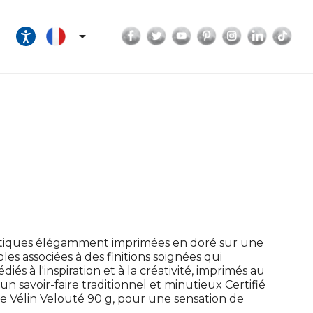
Facebook
Twitter
YouTube
Pinterest
Instagram
LinkedI
Tik

poétiques élégamment imprimées en doré sur une
es associées à des finitions soignées qui
s à l'inspiration et à la créativité, imprimés au
 savoir-faire traditionnel et minutieux Certifié
ire Vélin Velouté 90 g, pour une sensation de