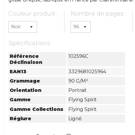
Couleur produit :
Nombre de pages :
Spécifications :
Référence
102596C
Déclinaison
EAN13
3329681025964
Grammage
90 G/m²
Orientation
Portrait
Gamme
Flying Spirit
Gamme Collections
Flying Spirit
Réglure
Ligné