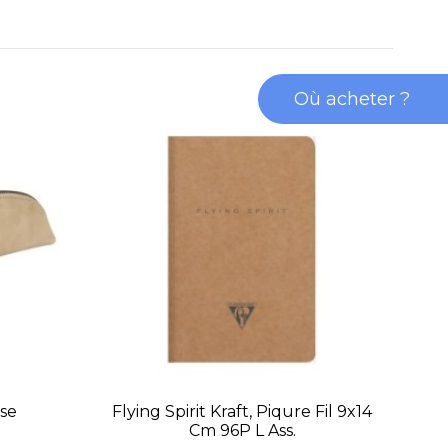
Où acheter ?
sse
Flying Spirit Kraft, Piqure Fil 9x14
Fly
Cm 96P L Ass.