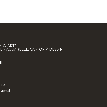
AUX-ARTS.
IER AQUARELLE, CARTON À DESSIN.
N
ire
tional