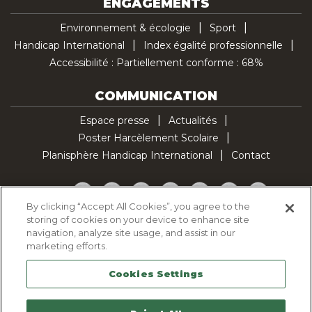
ENGAGEMENTS
Environnement & écologie
Sport
Handicap International
Index égalité professionnelle
Accessibilité : Partiellement conforme : 68%
COMMUNICATION
Espace presse
Actualités
Poster Harcèlement Scolaire
Planisphère Handicap International
Contact
Facebook
Twitter
YouTube
Pinterest
Instagram
LinkedIn
TikTok
By clicking “Accept All Cookies”, you agree to the
storing of cookies on your device to enhance site
Politique d'utilisation des cookies
navigation, analyze site usage, and assist in our
Politique de confidentialité
marketing efforts.
Mentions légales
Cookies Settings
Plan du site
Contactez-nous