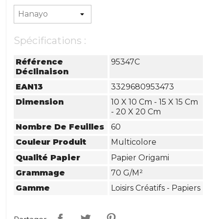
Spécifications :
Référence
95347C
Déclinaison
EAN13
3329680953473
Dimension
10 X 10 Cm - 15 X 15 Cm
- 20 X 20 Cm
Nombre De Feuilles
60
Couleur Produit
Multicolore
Qualité Papier
Papier Origami
Grammage
70 G/m²
Gamme
Loisirs Créatifs - Papiers