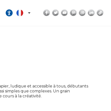
Facebook
Twitter
YouTube
Pinterest
Instagram
LinkedI
Tik

papier, ludique et accessible à tous, débutants
ssi simples que complexes. Un grain
 cours à la créativité.