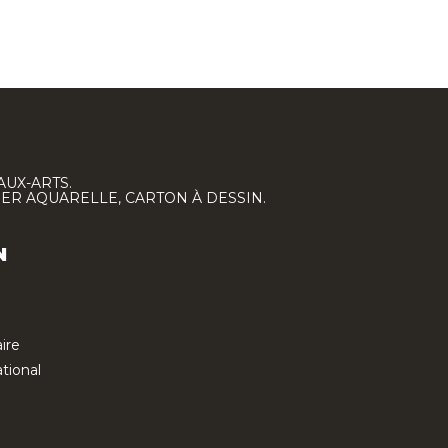
AUX-ARTS.
IER AQUARELLE, CARTON À DESSIN.
N
ire
tional