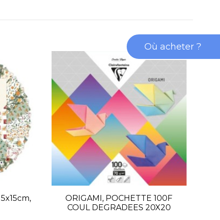
Où acheter ?
15x15cm,
ORIGAMI, POCHETTE 100F
ORI
COUL DEGRADEES 20X20