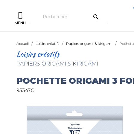
search
MENU
Accueil
Loisirs créatifs
Papiers origami & kirigami
Pochett
Loisirs créatifs
PAPIERS ORIGAMI & KIRIGAMI
POCHETTE ORIGAMI 3 F
95347C