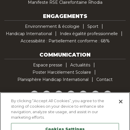
Manifeste RSE Clairefontaine Rhodia
ENGAGEMENTS
Environnement & écologie
Sport
Handicap International
Index égalité professionnelle
Accessibilité : Partiellement conforme : 68%
COMMUNICATION
Espace presse
Actualités
Poster Harcèlement Scolaire
Planisphère Handicap International
Contact
Facebook
Twitter
YouTube
Pinterest
Instagram
LinkedIn
TikTok
By clicking “Accept All Cookies”, you agree to the
storing of cookies on your device to enhance site
Politique d'utilisation des cookies
navigation, analyze site usage, and assist in our
Politique de confidentialité
marketing efforts.
Mentions légales
Cookies Settings