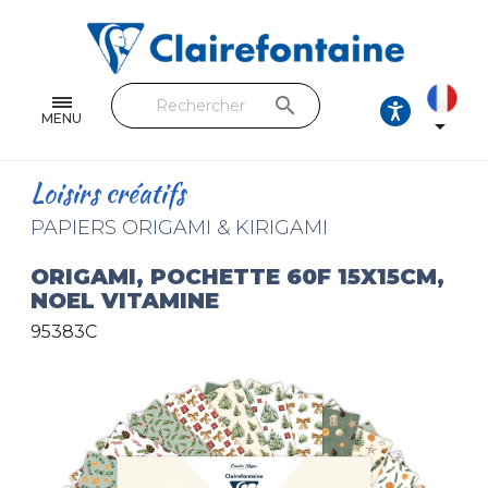
Cahiers & Carnets
Feuilles & Copies
search
Beaux-arts & Dessin
MENU

Correspondance
Loisirs créatifs
Loisirs créatifs
PAPIERS ORIGAMI & KIRIGAMI
Papiers cadeaux et emballages
ORIGAMI, POCHETTE 60F 15X15CM,
NOEL VITAMINE
Cuir & trousses
95383C
RETROUVEZ NOS COLLECTIONS
Toutes les collections