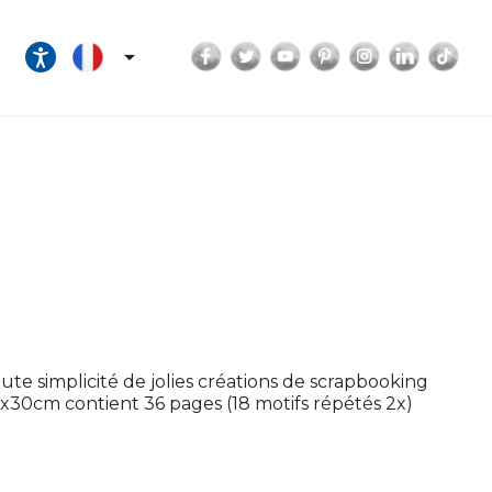
Facebook
Twitter
YouTube
Pinterest
Instagram
LinkedI
Tik

oute simplicité de jolies créations de scrapbooking
x30cm contient 36 pages (18 motifs répétés 2x)