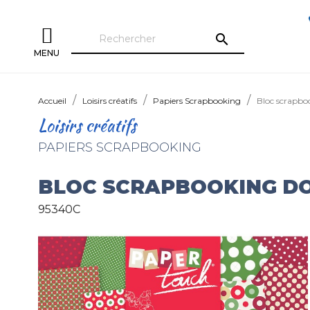
search
MENU
Accueil
Loisirs créatifs
Papiers Scrapbooking
Bloc scrapbo
Loisirs créatifs
PAPIERS SCRAPBOOKING
BLOC SCRAPBOOKING D
95340C