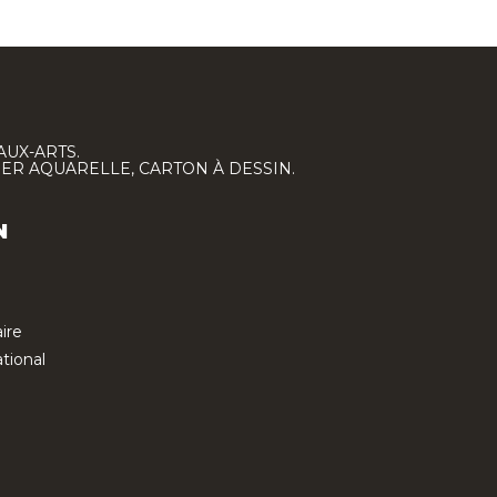
AUX-ARTS.
IER AQUARELLE, CARTON À DESSIN.
N
ire
tional