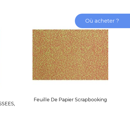
Où acheter ?
Feuille De Papier Scrapbooking
SSEES,
F