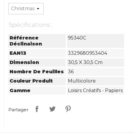
Spécifications :
Référence
95340C
Déclinaison
EAN13
3329680953404
Dimension
30,5 X 30,5 Cm
Nombre De Feuilles
36
Couleur Produit
Multicolore
Gamme
Loisirs Créatifs - Papiers
Partager