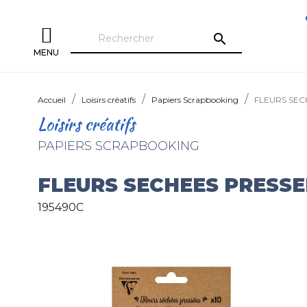
search
MENU
Accueil
Loisirs créatifs
Papiers Scrapbooking
FLEURS SECH
Loisirs créatifs
PAPIERS SCRAPBOOKING
FLEURS SECHEES PRESSEE
195490C