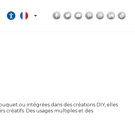
Facebook
Twitter
YouTube
Pinterest
Instagram
LinkedI
Tik

ouquet ou intégrées dans des créations DIY, elles
rs créatifs. Des usages multiples et des