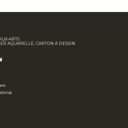
AUX-ARTS.
IER AQUARELLE, CARTON À DESSIN.
N
ire
tional