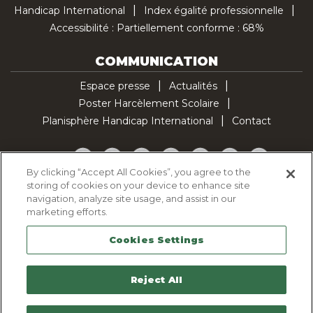
Handicap International
Index égalité professionnelle
Accessibilité : Partiellement conforme : 68%
COMMUNICATION
Espace presse
Actualités
Poster Harcèlement Scolaire
Planisphère Handicap International
Contact
Facebook
Twitter
YouTube
Pinterest
Instagram
LinkedIn
TikTok
By clicking “Accept All Cookies”, you agree to the
storing of cookies on your device to enhance site
Politique d'utilisation des cookies
navigation, analyze site usage, and assist in our
Politique de confidentialité
marketing efforts.
Mentions légales
Cookies Settings
Plan du site
Contactez-nous
Reject All